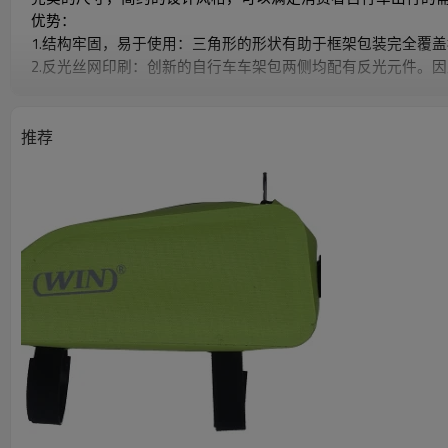
优势：
1.结构牢固，易于使用：三角形的形状有助于框架包装完全覆
2.反光丝网印刷：创新的自行车车架包两侧均配有反光元件。
3.易于安装和拆卸：用灰泥固定在框架上
4.主袋无接缝，高强度防水，易于清洁
5.小插入功能：为小物件增加额外的存储空间
推荐
6.侧面拉链开口通往主袋，方便取放
快速详细资料
物品
材料