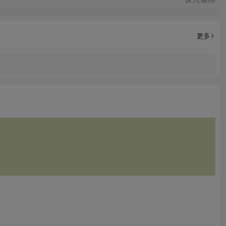
200个/色
更多