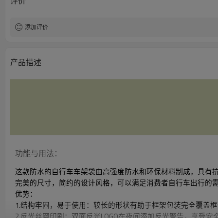
评价
添加评价
产品描述
功能与用法：
这款防水的自行车车架袋由高强度防水和环保材料制成，具有
完美的尺寸，简约的设计风格，可以满足消费者自行车出行的
优势：
1.结构牢固，易于使用：较长的形状有助于框架包装完全覆盖
2.反光丝网印刷：双面反光LOGO在夜间添加反光警告，享受安