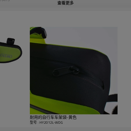
查看更多
HY2012L-WDG
RPET 600D PVC Free
定制颜色或设计
耐用的自行车车架袋-黄色
型号 : HY2012L-WDG
46 * 7 * 12厘米