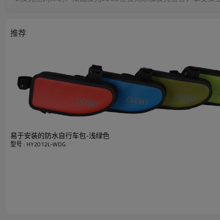
3.易于安装和拆卸：用灰泥固定在框架上
4.主袋无接缝，高强度防水，易于清洁
5.小插入功能：为小物件增加额外的存储空间
推荐
6.侧面拉链开口通往主袋，方便取放
易于安装的防水自行车包-浅绿色
型号 : HY2012L-WDG
快速详细资料
物品
材料
颜色
尺寸