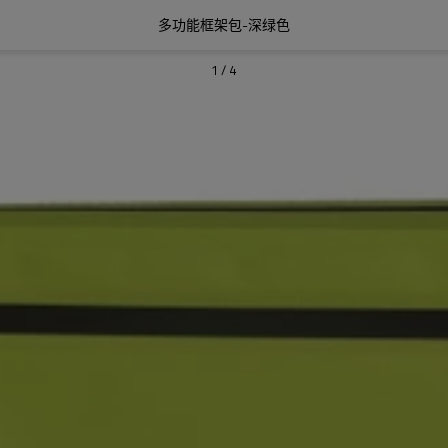
多功能框架包-深绿色
1
/
4