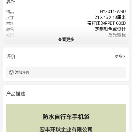
属性
HY2011-WRD
物品
21 X 15 X 13厘米
尺寸
带打印的RPET 600D
材料
定制颜色或设计
颜色
反光徽标
标识
查看更多
200个/色
起订量
评价
更多
添加评价
产品描述
防水自行车手机袋
宏丰环球企业有限公司