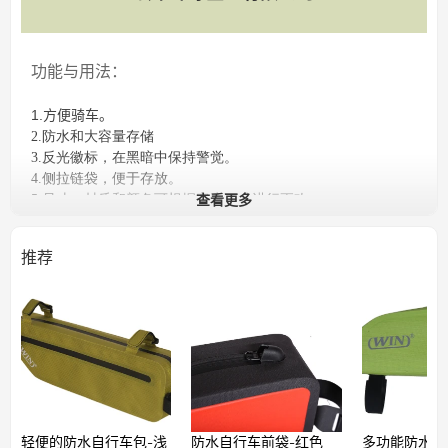
功能与用法：
1.方便骑车。
2.防水和大容量存储
3.反光徽标，在黑暗中保持警觉。
4.侧拉链袋，便于存放。
查看更多
5.尺寸，材质和颜色可根据客户要求进行更改。
6.可调式皮带，易于安装和拆卸。
7.反光元件可增加夜间的视野和安全性。
推荐
8.采用优质材料制成，品质优良，维修方便。
轻便的防水自行车包-浅
防水自行车前袋-红色
多功能防水自