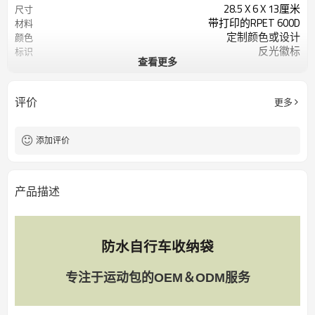
28.5 X 6 X 13厘米
尺寸
带打印的RPET 600D
材料
定制颜色或设计
颜色
反光徽标
标识
查看更多
200个/色
起订量
评价
更多
添加评价
产品描述
防水自行车收纳袋
专注于运动包的OEM＆ODM服务