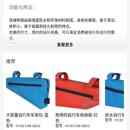
功能与用法：
该储物袋由高强度防水和环保材料制成，具有抗撕裂，易于清洁，
体积小，易于装载和经久耐用的特点。
完美的尺寸，简约的设计风格，可以满足消费者自行车出行的需
求。
优势：
查看更多
1.结构牢固，易于使用：三角形的形状有助于框架包装完全覆盖框
架，非常稳定。
推荐
2.反光丝网印刷：双面反光LOGO在夜间添加反光警告，享受安全骑
行
3.易于安装和拆卸：用灰泥固定在框架上
4.主袋无接缝，高强度防水，易于清洁
5.小插入功能：为小物件增加额外的存储空间
6.侧面拉链开口通往主袋，方便取放
7.宏丰框架袋从外层材料到拉链绝对防水，可在所有天气条件下最
佳保护您的贵重物品。
大容量自行车车架包-蓝
耐用的自行车收纳袋-红
防水自行车车
型号 : HY2012
色
色
型号 : HY2012M-WDG
型号 : HY2012M-WDG