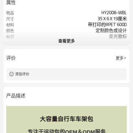
属性
HY2008-WBL
物品
35 X 6 X 19厘米
尺寸
带打印的RPET 600D
材料
定制颜色或设计
颜色
反光徽标
标识
查看更多
200个/色
起订量
评价
更多
添加评价
产品描述
大容量自行车车架包
专注于运动包的OEM＆ODM服务