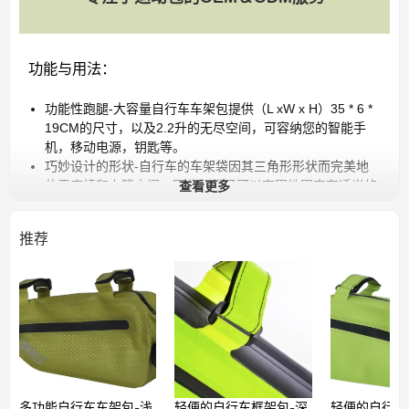
功能与用法：
功能性跑腿-大容量自行车车架包提供（L xW x H）35 * 6 *
19CM的尺寸，以及2.2升的无尽空间，可容纳您的智能手
机，移动电源，钥匙等。
巧妙设计的形状-自行车的车架袋因其三角形形状而完美地
查看更多
位于座椅和上管之间。因此，袋子可以牢固地固定在适当的
位置，不会妨碍您的操作。
100％防水-三角袋从外层材料到拉链，绝对防水，可在所有
推荐
天气条件下最佳保护您的贵重物品。
反射组件-自行车的创新车架包两侧均配有反光元件。因
此，即使是在很晚的时候，您也会引起注意。
以客户为导向的启动-Winfung是自行车的未来，并提供高品
质的产品以及值得信赖的英语客户服务！
多功能自行车车架包-浅
轻便的自行车框架包-深
轻便的自行车