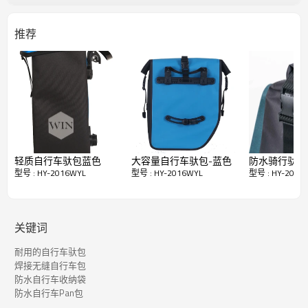
2.第二层由具有高抗拉强度的织物制成，该织物具有防水，防霉和
抗撕裂的性能。织物接缝被完全压紧并粘在一起，没有缝线，完全
推荐
防水。
3.第三层高频焊接，全面压胶防水
4.防水无忧，无雨罩
轻质自行车驮包蓝色
大容量自行车驮包-蓝色
防水骑行驮包
型号 : HY-2016WYL
型号 : HY-2016WYL
型号 : HY-2016
快速详细资料
关键词
物品
2016年上半年
耐用的自行车驮包
材料
RPET 600D PVC免费
焊接无缝自行车包
颜色
定制颜色或设计
防水自行车收纳袋
防水自行车Pan包
44X18X60CM
尺寸