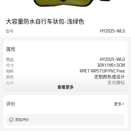
大容量防水自行车驮包-浅绿色
HY2025-WLG
型号
属性
HY2025-WLG
物品
30X17X61.5CM
尺寸
RPET RIPSTOP PVC Free
材料
定制颜色或设计
颜色
反光徽标
标识
查看更多
200个/色
起订量
评价
更多
添加评价