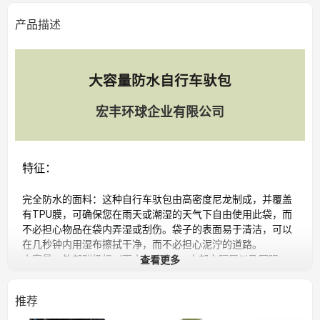
产品描述
大容量防水自行车驮包
宏丰环球企业有限公司
特征：
完全防水的面料：这种自行车驮包由高密度尼龙制成，并覆盖
有TPU膜，可确保您在雨天或潮湿的天气下自由使用此袋，而
不必担心物品在袋内弄湿或刮伤。袋子的表面易于清洁，可以
在几秒钟内用湿布擦拭干净，而不必担心泥泞的道路。
查看更多
大容量：外部蹦极绳（雨衣，雨伞）+内部主隔层以及网眼
袋。每个包24升容量可容纳您的衣服更换或自行车旅行的一些
必需品。袋子内的网眼袋可存放一些小物品，方便取用。适用
推荐
于多种场合，例如户外长途骑行，日常通勤或运输杂货。
三点固定系统：袋子背面的两个可移动带扣可帮助您根据自行