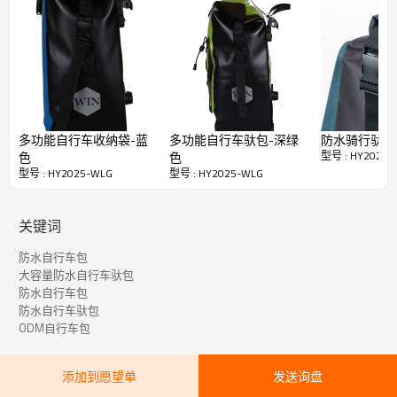
车架将袋子调整至正确的位置.360度可旋转支架用于将袋子固
定至侧杆以防止袋子从弹跳出来。无需其他工具即可轻松进行
调整，这些工具成为了真正的快速发布系统。
人性化设计：袋子背面的固定板有效地防止了bag包进入自行
车辐条。卷式封口设计比传统的拉链具有更高的防水性能，它
可以帮助您轻松地取出包中的个人物品。
更多详细信息显示：袋子两面都有反光徽标，可确保您夜间骑
多功能自行车收纳袋-蓝
多功能自行车驮包-深绿
防水骑行驮包
行的安全性。底部有两个圆形垫，可减少摩擦并保护护板。自
型号 : HY2025-
色
色
行车护板还配有舒适的橡胶和尼龙提手，为您提供方便。
型号 : HY2025-WLG
型号 : HY2025-WLG
关键词
防水自行车包
大容量防水自行车驮包
防水自行车包
防水自行车驮包
ODM自行车包
快速详细资料
添加到愿望单
发送询盘
HY2025-WLG
物品