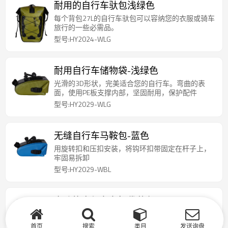
耐用的自行车驮包浅绿色
每个背包27L的自行车驮包可以容纳您的衣服或骑车
旅行的一些必需品。
型号:HY2024-WLG
耐用自行车储物袋-浅绿色
光滑的3D形状，完美适合您的自行车。弯曲的表
面，使用PE板支撑内部，坚固耐用，保护配件
型号:HY2029-WLG
无缝自行车马鞍包-蓝色
用旋转扣和压扣安装，将钩环扣带固定在杆子上，
牢固易拆卸
型号:HY2029-WBL
多功能自行车车把袋蓝色
两个铲斗可轻松定位前车把。适用于大多数自行
车，山地车，公路或通勤自行车。
首页
搜索
类目
发送询盘