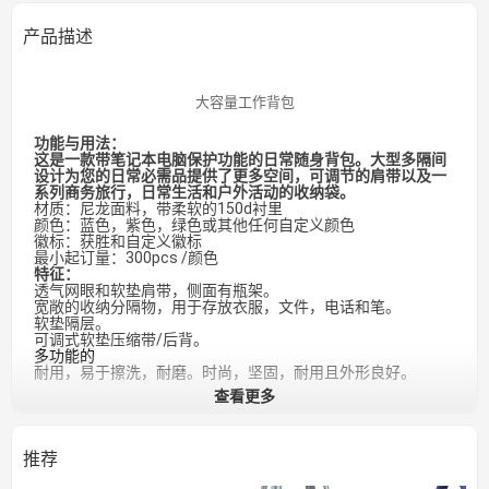
产品描述
大容量工作背包
功能与用法：
这是一款带笔记本电脑保护功能的日常随身背包。大型多隔间
设计为您的日常必需品提供了更多空间，可调节的肩带以及一
系列商务旅行，日常生活和户外活动的收纳袋。
材质：尼龙面料，带柔软的150d衬里
颜色：蓝色，紫色，绿色或其他任何自定义颜色
徽标：获胜和自定义徽标
最小起订量：300pcs /颜色
特征：
透气网眼和软垫肩带，侧面有瓶架。
宽敞的收纳分隔物，用于存放衣服，文件，电话和笔。
软垫隔层。
可调式软垫压缩带/后背。
多功能的
耐用，易于擦洗，耐磨。时尚，坚固，耐用且外形良好。
查看更多
推荐