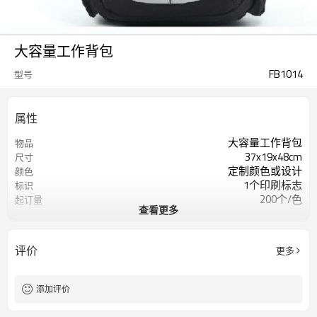
大容量工作背包
FB1014
型号
属性
大容量工作背包
物品
37x19x48cm
尺寸
定制颜色或设计
颜色
1个印刷标志
标识
200个/色
起订量
查看更多
HD 600D / PU，带有柔软的210D衬里
材料
评价
更多
添加评价