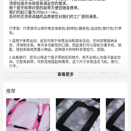
顶部拉链开合很容易满足您的需求。
两个提手和带衬垫的肩带方便您随身携带。
我们的起订量为300pcs / sku。
及时的交货和卓越的品质使您对我们的工厂感到满意。
行李袋：行李袋可以用作男女单肩包/斜挎包/健身包/运动包/旅行包/行李
包。
1.适用于体育运动：此包可用于体育运动和游泳活动，空间足够容纳泳
衣，浮球和水泵。有许多功能性的口袋，因此我们可以轻松分离手机，钥
匙，钱包和其他贵重小物品，这种袋子的材料非常轻巧，坚固。
2.出差旅行：您可以将这个袋子带到任何地方，而不必担心为袋子留出空
间。它配有肩带，可舒适地提起和携带。这个尺寸非常适合飞机，旅行，
行李。
查看更多
3.耐水涤纶面料：此袋由涤纶面料制成，是一种防水材料，可保持内部物
品干燥（拉链部分不耐水）。
注意：由于不同的测量方法和工具，测量结果可能有误。尺寸仅供参考。
推荐