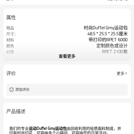
属性
时尚Duffel Gmy运动包
物品
48.5 * 25.5 * 25.5厘米
尺寸：
带打印的RPET 600D
材料
定制颜色或设计
颜色
RPET 210D聚
衬垫
查看更多
500pcs /彩色
起订量
1个印刷标志
标识
评价
更多
添加评价
产品描述
我们的专业
运动Duffel Gmy运动包
由回收利用的轻质面料制成，并
印有时尚印花，可容纳多个小隔间，可容纳您的日常活动。