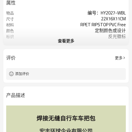
属性
编号：HY2027-WBL
物品
22X16X11CM
尺寸
RPET RIPSTOP PVC Free
材料
定制颜色或设计
颜色
反光徽标
标识
查看更多
200个/色
起订量
评价
更多
添加评价
产品描述
焊接无缝自行车车把包
宏丰环球企业有限公司