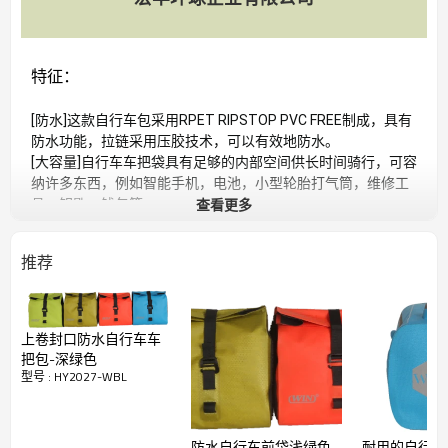
特征：
[防水]这款自行车包采用RPET RIPSTOP PVC FREE制成，具有
防水功能，拉链采用压胶技术，可以有效地防水。
[大容量]自行车车把袋具有足够的内部空间供长时间骑行，可容
纳许多东西，例如智能手机，电池，小型轮胎打气筒，维修工
查看更多
具，钥匙，钱包等。
[肩带包]不仅可以是自行车收纳袋，还可以是肩背包。肩背包带
设计，使您无论身在何处都可以方便地携带包。
推荐
上卷封口防水自行车车
把包-深绿色
型号 : HY2027-WBL
防水自行车前袋浅绿色
耐用的自行车车