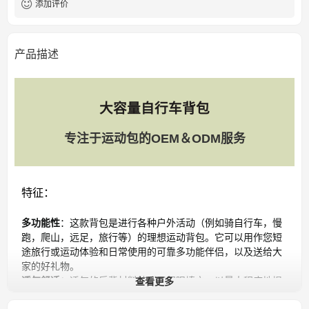
添加评价
产品描述
大容量自行车背包
专注于运动包的OEM＆ODM服务
特征：
多功能性
：这款背包是进行各种户外活动（例如骑自行车，慢
跑，爬山，远足，旅行等）的理想运动背包。它可以用作您短
途旅行或运动体验和日常使用的可靠多功能伴侣，以及送给大
家的好礼物。
查看更多
透气舒适：
透气的后背材料特别用网眼填充，以最大程度地提
高舒适度和散热。可调节的网状肩带配有丰富的海绵填充物，