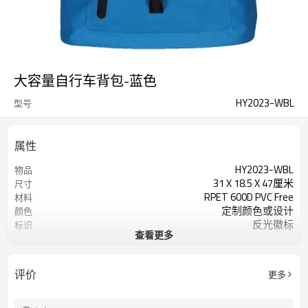
大容量自行车背包-蓝色
HY2023-WBL
型号
属性
HY2023-WBL
物品
31 X 18.5 X 47厘米
尺寸
RPET 600D PVC Free
材料
定制颜色或设计
颜色
反光徽标
标识
查看更多
200个/色
起订量
评价
更多