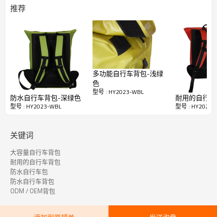
可减轻肩膀的压力。腰带的设计有助于缓解压力，并确保骑行
推荐
时的稳定性。
便利的设计
：外部存储系统：1个外部口袋，可容纳雨伞，手
机，钥匙和其他必需品； 1个带篮圈的隔间，外表胶带可轻松
放入和放出。
安全保证：
前后皮带均带有反光徽标，以确保夜间安全。
耐用：
由优质抗撕裂材料制成，可提供最强的强度和持久的性
能，并且重量最轻。使用寿命长。
多功能自行车背包-浅绿
色
型号 : HY2023-WBL
防水自行车背包-深绿色
耐用的自行车
型号 : HY2023-WBL
型号 : HY2023-
关键词
大容量自行车背包
耐用的自行车背包
防水自行车包
快速详细资料
防水自行车背包
HY2023-WBL
ODM / OEM背包
物品
材料
RPET 600D PVC免费