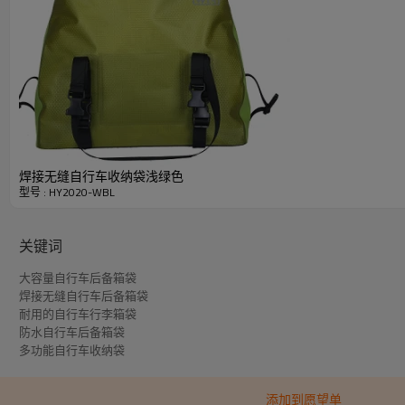
快速详细资料
物品
材料
颜色
焊接无缝自行车收纳袋浅绿色
型号 : HY2020-WBL
尺寸
过程
关键词
标识
大容量自行车后备箱袋
起订量
焊接无缝自行车后备箱袋
耐用的自行车行李箱袋
详细图片
防水自行车后备箱袋
多功能自行车收纳袋
添加到愿望单