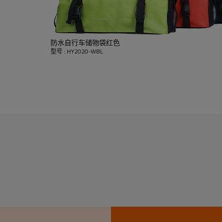
防水自行车储物袋红色
型号 : HY2020-WBL
编号：HY-2020-WBL
RPET 600D PVC免费
定制颜色或设计
43.5X23X38CM
接受者
反光徽标
200个/色