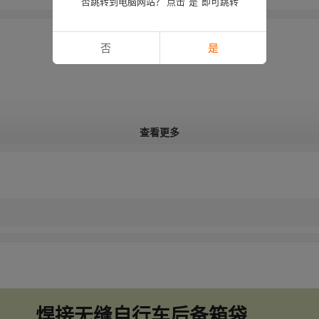
否跳转到电脑网站？ 点击“是”即可跳转
否
是
查看更多
焊接无缝自行车后备箱袋