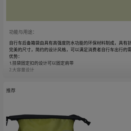
功能与用途：
自行车后备箱袋由具有高强度防水功能的环保材料制成，具有
完美的尺寸，简约的设计风格，可以满足消费者自行车出行的
优势：
1.挂袋固定扣的设计可以固定肩带
2.大容量设计
3.魔术贴固定，安装稳定不滑
4.多功能使用，可上架取货
5.防水织物脏且易于洗涤
推荐
6.整个袋子由TPU增强织物制成