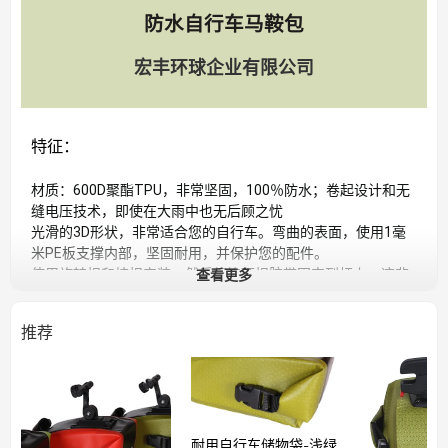
防水自行车马鞍包
宏丰环球企业有限公司
特征：
材质：600D聚酯TPU，非常坚固，100％防水；卷起设计和无
缝电压技术，即使在大雨中也无后顾之忧
光滑的3D形状，非常适合您的自行车。弯曲的表面，使用1毫
米PE板支撑内部，坚固耐用，并保护您的配件。
查看更多
使用旋转扣和按扣安装，然后将钩环扣胶带固定到杆上，这非
常牢固且易于拆卸。尾灯带和反光品牌徽标使您夜间骑行更加
安全。
推荐
安装：快速拆卸，无需任何工具，独特的手动安装，与其他普
通包装袋不同，无需安装工具（如六角扳手）。适用于折叠
车，山地车，公路车，旅行车等。
容量：1.2公升，尺寸：20 * 10 * 8厘米（长*宽*高），重量：
205克。全开，适合7.5英寸手机，骑行配件，眼镜，手套，工
具等。
耐用自行车储物袋-浅绿